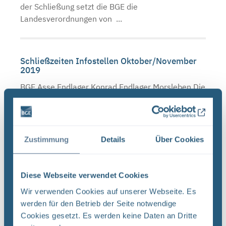
der Schließung setzt die BGE die
Landesverordnungen von ...
Schließzeiten Infostellen Oktober/November
2019
BGE Asse Endlager Konrad Endlager Morsleben Die
Infostellen Asse, Konrad und Morsleben bleiben
am Mittwoch, den 23. Oktober 2019 aufgrund
einer internen Veranstaltung geschlossen. Auch
am Donnerstag, ...
Zustimmung
Details
Über Cookies
Diese Webseite verwendet Cookies
Neugier, Skepsis, Verständnis und viele Fragen
Wir verwenden Cookies auf unserer Webseite. Es
BGE Endlager Konrad Endlager Morsleben
werden für den Betrieb der Seite notwendige
Endlagersuche Asse Zwischen der Stasi-
Cookies gesetzt. Es werden keine Daten an Dritte
Unterlagenbehörde und dem Bundesamt für