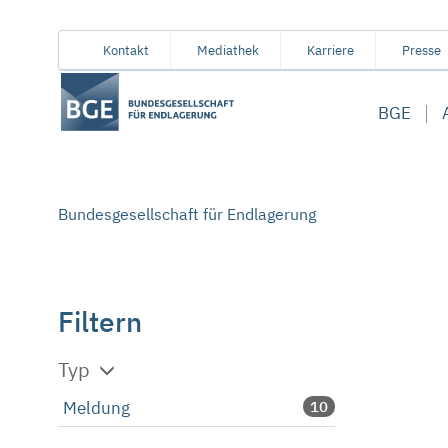
Von
Inhaltsbereich
Navigation
Metamenü
Servicemenü
Kontakt
Mediathek
Karriere
Presse
hier
aus
BGE
koennen
Sie
direkt
zu
Bundesgesellschaft für Endlagerung
folgenden
Bereichen
springen:
Filtern
Typ
Meldung
10