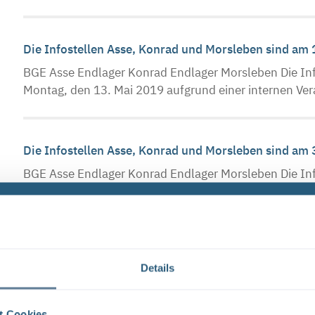
Die Infostellen Asse, Konrad und Morsleben sind am
BGE Asse Endlager Konrad Endlager Morsleben Die Inf
Montag, den 13. Mai 2019 aufgrund einer internen Ver
Die Infostellen Asse, Konrad und Morsleben sind am
BGE Asse Endlager Konrad Endlager Morsleben Die Inf
Freitag, den 31. Mai 2019, geschlossen. Ab dem 3. Jun
Infostellen am 3. und 4. Oktober 2019 geschlossen
Details
BGE Asse Endlager Konrad Endlager Morsleben Die Inf
Donnerstag, den 3. Oktober 2019, und Freitag, den 4.
t Cookies