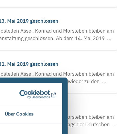
 13. Mai 2019 geschlossen
ostellen Asse , Konrad und Morsleben bleiben am
anstaltung geschlossen. Ab dem 14. Mai 2019 ...
 31. Mai 2019 geschlossen
ostellen Asse , Konrad und Morsleben bleiben am
i 2019 öffnen die Infostellen wieder zu den ...
Über Cookies
ostellen Asse , Konrad und Morsleben bleiben am
 Oktober 2019, aufgrund des Tags der Deutschen ...