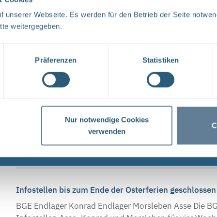
 unserer Webseite. Es werden für den Betrieb der Seite notwen
Neugier, Skepsis, Verständnis und viele Fragen
tte weitergegeben.
BGE Endlager Konrad Endlager Morsleben Endlagersu
und dem Bundesamt für Strahlenschutz (BfS) hat die 
Präferenzen
Statistiken
Tage ...
Schließzeiten Infostellen Oktober/November 2019
Nur notwendige Cookies
BGE Asse Endlager Konrad Endlager Morsleben Die In
C
verwenden
Mittwoch, den 23. Oktober 2019 aufgrund einer inter
Donnerstag, ...
Infostellen bis zum Ende der Osterferien geschlosse
BGE Endlager Konrad Endlager Morsleben Asse Die BGE