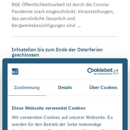
BGE-Öffentlichkeitsarbeit ist durch die Corona-
Pandemie stark eingeschränkt. Veranstaltungen,
das persönliche Gespräch und
Bergwerksbesichtigungen sind ...
Infostellen bis zum Ende der Osterferien
geschlossen
BGE Endlager Konrad Endlager Morsleben Asse Die
BGE schließt ab Montag, 16. März 2020, die
Infostellen Asse, Konrad und Morsleben für vier
Wochen bis zum Ende der Osterferien am 19. April
Zustimmung
Details
Über Cookies
2020. ...
Diese Webseite verwendet Cookies
Schließzeiten Infostellen Oktober/November
Wir verwenden Cookies auf unserer Webseite. Es
2019
werden für den Betrieb der Seite notwendige