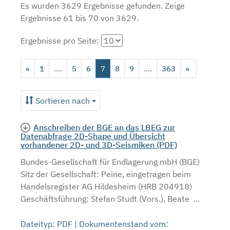
Es wurden 3629 Ergebnisse gefunden.
Zeige
Ergebnisse 61 bis 70 von 3629.
Ergebnisse pro Seite:
«
1
....
5
6
7
8
9
....
363
»
Sortieren nach
Anschreiben der BGE an das LBEG zur
Datenabfrage 2D-Shape und Übersicht
vorhandener 2D- und 3D-Seismiken (PDF)
Bundes-Gesellschaft für Endlagerung mbH (BGE)
Sitz der Gesellschaft: Peine, eingetragen beim
Handelsregister AG Hildesheim (HRB 204918)
Geschäftsführung: Stefan Studt (Vors.), Beate ...
Dateityp: PDF | Dokumentenstand vom: