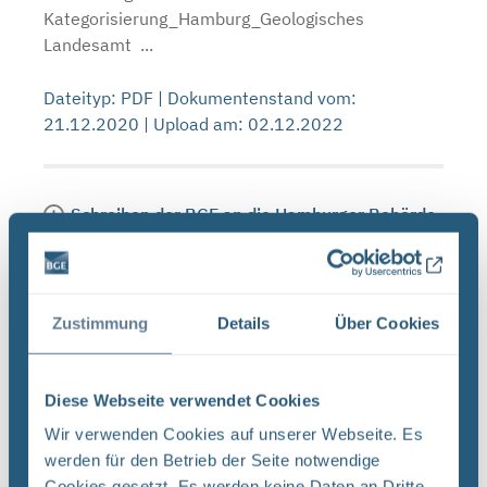
Kategorisierung_Hamburg_Geologisches
Landesamt ...
Dateityp: PDF | Dokumentenstand vom:
21.12.2020 | Upload am: 02.12.2022
Schreiben der BGE an die Hamburger Behörde
für Umwelt, Klima, Energie und Agrarwirtschaft
zur Kategorisierung von Daten zu den
Mindestanforderungen und geowissenschaftlichen
Abwägungskriterien (PDF)
Bundes-Gesellschaft für Endlagerung mbH (BGE)
Zustimmung
Details
Über Cookies
Sitz der Gesellschaft: Peine, eingetragen beim
Handelsregister AG Hildesheim (HRB 204918)
Diese Webseite verwendet Cookies
Geschäftsführung: Stefan Studt (Vors.), Beate ...
Wir verwenden Cookies auf unserer Webseite. Es
Dateityp: PDF | Dokumentenstand vom:
werden für den Betrieb der Seite notwendige
14.01.2021 | Upload am: 02.12.2022
Cookies gesetzt. Es werden keine Daten an Dritte