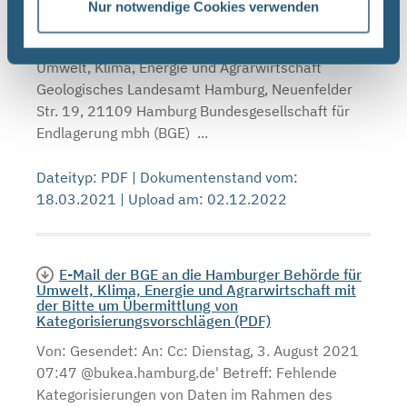
Nur notwendige Cookies verwenden
mit entscheidungserheblichen Daten (PDF)
Freie und Hansestadt Hamburg Behörde für
Umwelt, Klima, Energie und Agrarwirtschaft
Geologisches Landesamt Hamburg, Neuenfelder
Str. 19, 21109 Hamburg Bundesgesellschaft für
Endlagerung mbh (BGE) ...
Dateityp: PDF | Dokumentenstand vom:
18.03.2021 | Upload am: 02.12.2022
E-Mail der BGE an die Hamburger Behörde für
Umwelt, Klima, Energie und Agrarwirtschaft mit
der Bitte um Übermittlung von
Kategorisierungsvorschlägen (PDF)
Von: Gesendet: An: Cc: Dienstag, 3. August 2021
07:47 @bukea.hamburg.de' Betreff: Fehlende
Kategorisierungen von Daten im Rahmen des