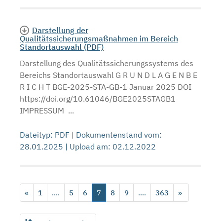
Darstellung der
Qualitätssicherungsmaßnahmen im Bereich
Standortauswahl (PDF)
Darstellung des Qualitätssicherungssystems des
Bereichs Standortauswahl G R U N D L A G E N B E
R I C H T BGE-2025-STA-GB-1 Januar 2025 DOI
https://doi.org/10.61046/BGE2025STAGB1
IMPRESSUM ...
Dateityp: PDF | Dokumentenstand vom:
28.01.2025 | Upload am: 02.12.2022
«
1
....
5
6
7
8
9
....
363
»