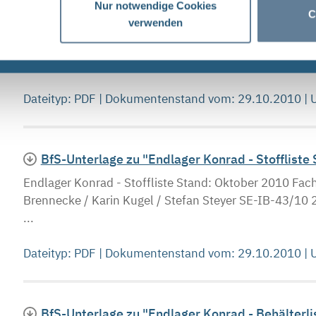
Nebenbestimmungen" (PDF, nicht barrierefrei)
Nur notwendige Cookies
C
verwenden
Endlager Konrad - Vorgehensweise zur Umsetzung de
ich S icherheit nuklearer Entsorgung Peter Brennecke
...
Dateityp: PDF | Dokumentenstand vom: 29.10.2010 |
BfS-Unterlage zu "Endlager Konrad - Stoffliste 
Endlager Konrad - Stoffliste Stand: Oktober 2010 Fach
Brennecke / Karin Kugel / Stefan Steyer SE-IB-43/10
...
Dateityp: PDF | Dokumentenstand vom: 29.10.2010 |
BfS-Unterlage zu "Endlager Konrad - Behälterli