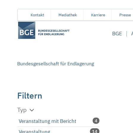
Von
Inhaltsbereich
Navigation
Metamenü
Servicemenü
Kontakt
Mediathek
Karriere
Presse
hier
aus
BGE
koennen
Sie
direkt
zu
Bundesgesellschaft für Endlagerung
folgenden
Bereichen
springen:
Filtern
Typ
Veranstaltung mit Bericht
4
Veranstaltung
14