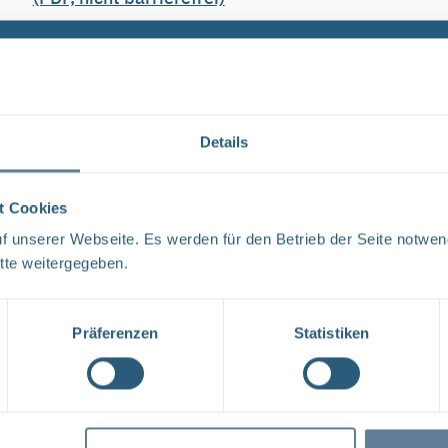
BfS-PM 01/08 vom 17.01.2008 - Druckversion
http://www.bfs.de/de/bfs/presse/pr08/pr0801.html/pr
Pressemitteilung 001 vom 17.01.2008 Hauptbetriebspla
Dateityp: PDF | Dokumentenstand vom: 17.01.2008 |
Details
t Cookies
Info-Leiter: Es kommt keine Kritik (PDF, nicht ba
 unserer Webseite. Es werden für den Betrieb der Seite notwen
p~äòÖáííÉêë= mçäáòÉá= ëíÉääí= åÉìÉå iÉáíÉê= ÇÉë= 
tte weitergegeben.
jlodbk=ibpbk=pfb= Das Wetter gestern: Höchsttempera
Niederschlag ...
Präferenzen
Statistiken
Dateityp: PDF | Dokumentenstand vom: 27.05.2008 |
BfS-Unterlage zu "Endlager Konrad - Vorgehen