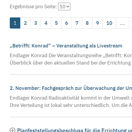
Ergebnisse pro Seite:
1
2
3
4
5
6
7
8
9
10
....
„Betrifft: Konrad“ – Veranstaltung als Livestream
Endlager Konrad Die Veranstaltungsreihe „Betrifft: Ko
Überblick über den aktuellen Stand bei der Errichtung 
2. November: Fachgespräch zur Überwachung der 
Endlager Konrad Radioaktivität kommt in der Umwelt s
Ihre Verteilung ist lokal sehr unterschiedlich. Um die
Planfeststellungsbeschluss für die Errichtung 