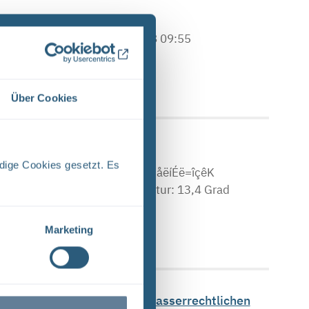
intversion 1 von 1 11.3.2008 09:55
n für die ...
 Upload am: 31.07.2024
Über Cookies
rrierefrei)
dige Cookies gesetzt. Es
báåë~íòJ= ìåÇ= píêÉáJ ÑÉåÇáÉåëíÉë=îçêK
tur: 19,1 Grad Tiefsttemperatur: 13,4 Grad
Marketing
 Upload am: 31.07.2024
sweise zur Umsetzung der wasserrechtlichen