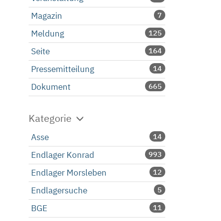
Magazin
7
Meldung
125
Seite
164
Pressemitteilung
14
Dokument
665
Kategorie
Asse
14
Endlager Konrad
993
Endlager Morsleben
12
Endlagersuche
5
BGE
11