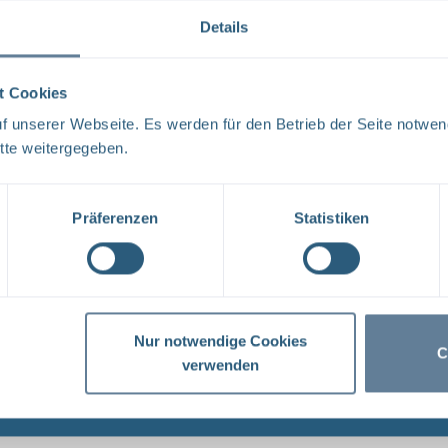
BGE – ZEITBEDARF ENDLAGERSUCHE FERTIGSTELL
DAGMAR DEHMER Berlin, 21. Juni 2023 ASKETA-TA
Details
ENDLAGERSUCHE VON DEN TEILGEBIETEN ZU DEN ..
t Cookies
Dateityp: PDF | Dokumentenstand vom: 21.06.2023 |
 unserer Webseite. Es werden für den Betrieb der Seite notwen
tte weitergegeben.
Revision von Unterlagen – Qualitätsmanageme
Präferenzen
Statistiken
DokID: 11965023 Projekt PSP-Element Funktion/T
NNNNNNNNNN NNAAANN AANNNA AANN AAAA 9X 115200
Ersteller/Unterschrift: QM Stempelfeld: UA ...
Dateityp: PDF | Dokumentenstand vom: 20.03.2019 |
Nur notwendige Cookies
C
verwenden
Prüf- und Freigabeverfahren von Unterlagen 
QMV 02 (PDF)