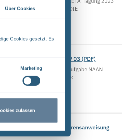
UNG ENDLAGER KONRAD ASKETA-Tagung 2023
GUNG 2023 ZEITBEDARF FÜR DIE
Über Cookies
.
 Upload am: 11.10.2023
dige Cookies gesetzt. Es
ntverfahrensanweisung QMV 03 (PDF)
Marketing
hema Komponente Baugruppe Aufgabe NAAN
 ' CA Titel der Unterlage:
 Upload am: 12.12.2022
ookies zulassen
– Qualitätsmanagementverfahrensanweisung