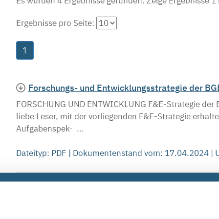
Es wurden 4 Ergebnisse gefunden.
Zeige Ergebnisse 1 
Ergebnisse pro Seite:
1
Forschungs- und Entwicklungsstrategie der BG
FORSCHUNG UND ENTWICKLUNG F&E-Strategie der BGE 
liebe Leser, mit der vorliegenden F&E-Strategie erhalt
Aufgabenspek- ...
Dateityp: PDF | Dokumentenstand vom: 17.04.2024 |
Zeitbedarf Endlagersuche | Fertigstellung End
am 21. Juni 2023 (PDF)