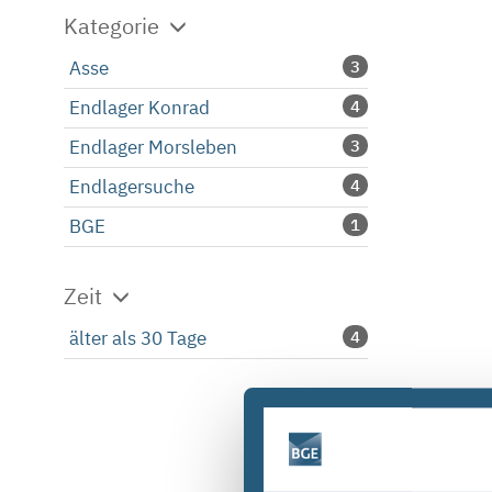
Kategorie
Asse
3
Endlager Konrad
4
Endlager Morsleben
3
Endlagersuche
4
BGE
1
Zeit
älter als 30 Tage
4