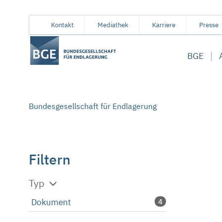
Von
Inhaltsbereich
Navigation
Metamenü
Servicemenü
Kontakt
Mediathek
Karriere
Presse
hier
aus
BGE
koennen
Sie
direkt
zu
Bundesgesellschaft für Endlagerung
folgenden
Bereichen
springen:
Filtern
Typ
Dokument
4