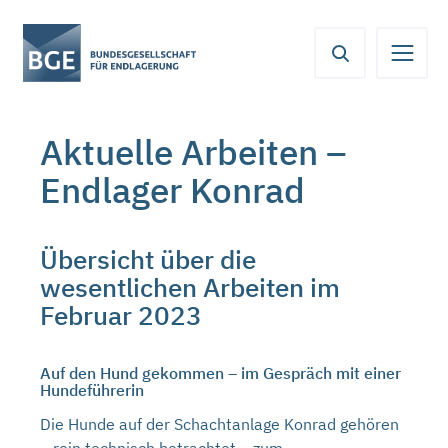
Von
Inhaltsbereich
Navigation
Metamenü
Servicemenü
hier
aus
koennen
Sie
Aktuelle Arbeiten –
direkt
zu
Endlager Konrad
folgenden
Bereichen
springen:
Übersicht über die
wesentlichen Arbeiten im
Februar 2023
Auf den Hund gekommen – im Gespräch mit einer
Hundeführerin
Die Hunde auf der Schachtanlage Konrad gehören