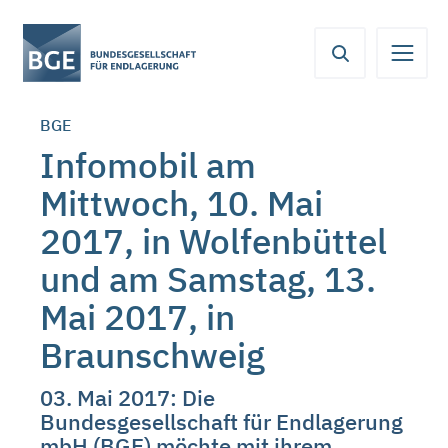
Von
Inhaltsbereich
Navigation
Metamenü
Servicemenü
hier
aus
koennen
BGE
Sie
direkt
Infomobil am
zu
Mittwoch, 10. Mai
folgenden
Bereichen
2017, in Wolfenbüttel
springen:
und am Samstag, 13.
Mai 2017, in
Braunschweig
03. Mai 2017: Die
Bundesgesellschaft für Endlagerung
mbH (BGE) möchte mit ihrem