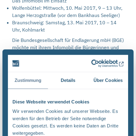
Das Infomobil im Einsatz
Wolfenbüttel: Mittwoch, 10. Mai 2017, 9 – 13 Uhr,
Lange Herzogstraße (vor dem Bankhaus Seeliger)
Braunschweig: Samstag, 13. Mai 2017, 10 – 14
Uhr, Kohlmarkt
Die Bundesgesellschaft für Endlagerung mbH (BGE)
möchte mit ihrem Infomobil die Bürgerinnen und
Bürger in Wolfenbüttel und Braunschweig zu den
oben genannten Terminen informieren. Mitarbeiter
der Infostellen Asse und Konrad stehen für alle
Fragen zu den Projekten der BGE zur Verfügung.
Zustimmung
Details
Über Cookies
Gezeigt werden Animationen und Filme zum
aktuellen Stand der Arbeiten auf der
Diese Webseite verwendet Cookies
Schachtanlage Asse II und im Endlager Schacht
Wir verwenden Cookies auf unserer Webseite. Es
Konrad. Mit einer multimedialen Anwendung
werden für den Betrieb der Seite notwendige
können sich die Besucherinnen und Besucher
Cookies gesetzt. Es werden keine Daten an Dritte
überdies ein umfassendes Bild über die laufenden
weitergegeben.
Projekte der BGE machen.