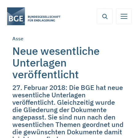
Von
Inhaltsbereich
Navigation
Metamenü
Servicemenü
hier
aus
koennen
Asse
Sie
direkt
Neue wesentliche
zu
Unterlagen
folgenden
Bereichen
veröffentlicht
springen:
27. Februar 2018: Die BGE hat neue
wesentliche Unterlagen
veröffentlicht. Gleichzeitig wurde
die Gliederung der Dokumente
angepasst. Sie sind nun nach den
wesentlichen Themen geordnet und
die gewünschten Dokumente damit