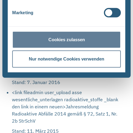
Abs. 1 Nr. 3 StrSchV für radioaktive Reststoffe und
Abfälle
Marketing
Stand: 7. Januar 2016
<link fileadmin user_upload asse
wesentliche_unterlagen radioaktive_stoffe _blank
Cookies zulassen
den link in einem neuen>Mitteilung des Bestandes
an radioaktiven Stoffen am 31.12.15 gemäß § 70
Abs. 1 Nr. 3 StrSchV für Prüf- und Kalibrierstrahler
Nur notwendige Cookies verwenden
sowie die Strahlenquelle der
Dichtemesseinrichtung
Stand: 7. Januar 2016
<link fileadmin user_upload asse
wesentliche_unterlagen radioaktive_stoffe _blank
den link in einem neuen>Jahresmeldung
Radioaktive Abfälle 2014 gemäß § 72, Satz 1, Nr.
2b StrSchV
Stand: 11. März 2015