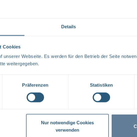
Details
ni 2018 im Rahmen der Salzigen Tour über und unter Tage vi
t Cookies
 unserer Webseite. Es werden für den Betrieb der Seite notwen
tte weitergegeben.
Präferenzen
Statistiken
s 24. Juni 2018 bietet die Infostelle Morsleben versch
e Abfälle“ im Zuge der Salzigen Tour 2018 an.
Nur notwendige Cookies
C
 DIALOG
AKTUELLES
verwenden