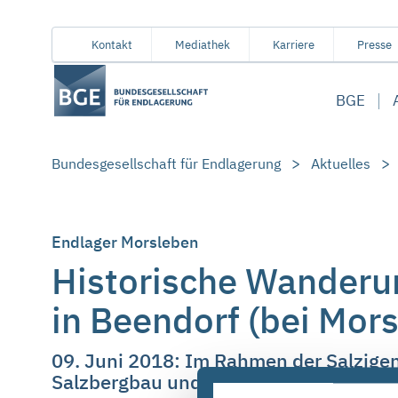
Von
Inhaltsbereich
Navigation
Metamenü
Servicemenü
Kontakt
Mediathek
Karriere
Presse
hier
aus
BGE
koennen
Sie
direkt
Bundesgesellschaft für Endlagerung
Aktuelles
zu
folgenden
Bereichen
springen:
Endlager Morsleben
Historische Wanderu
in Beendorf (bei Mor
09. Juni 2018: Im Rahmen der Salzigen
Salzbergbau und Endlagerung radioakti