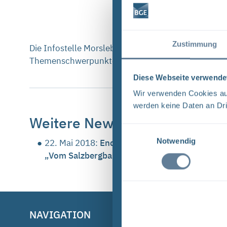
Zustimmung
Die Infostelle Morsleben bietet vom 5. bis 24. Ju
Themenschwerpunkten an.
Diese Webseite verwende
Wir verwenden Cookies auf
werden keine Daten an Dri
Weitere News zum Thema
Einwilligungsauswahl
Notwendig
22. Mai 2018:
Endlager Morsleben – Vom 5. bi
„Vom Salzbergbau zum Endlager für radioaktiv
NAVIGATION
BGE IM