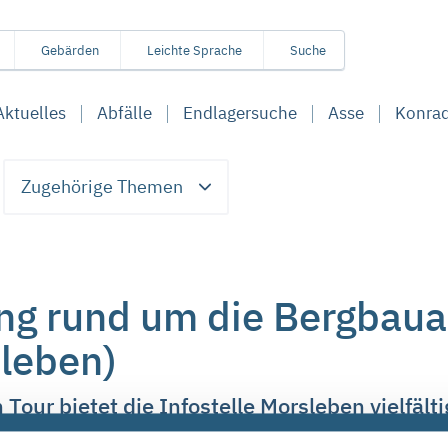
Gebärden
Leichte Sprache
Suche
Aktuelles
Abfälle
Endlagersuche
Asse
Konra
Zugehörige Themen
ng rund um die Bergbaua
sleben)
 Tour bietet die Infostelle Morsleben vielfä
ver Abfälle.