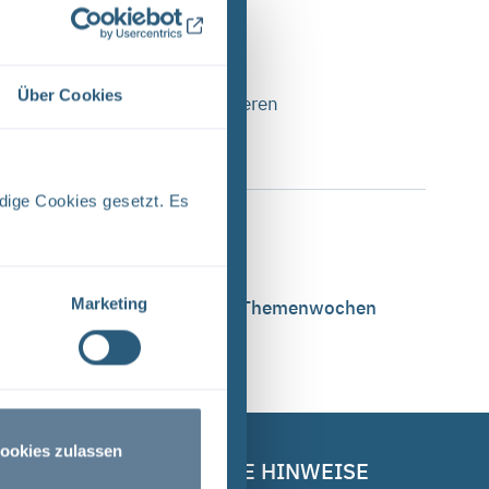
Über Cookies
elfältige Angebote mit besonderen
dige Cookies gesetzt. Es
Marketing
iedene Angebote im Rahmen der Themenwochen
ookies zulassen
RECHTLICHE HINWEISE