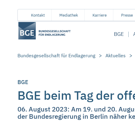
Von
Inhaltsbereich
Navigation
Metamenü
Servicemenü
Kontakt
Mediathek
Karriere
Presse
hier
aus
BGE
koennen
Sie
direkt
Bundesgesellschaft für Endlagerung
Aktuelles
zu
folgenden
Bereichen
springen:
BGE
BGE beim Tag der of
06. August 2023: Am 19. und 20. Augus
der Bundesregierung in Berlin näher k