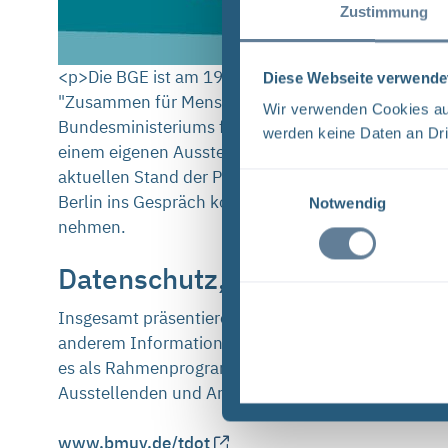
Zustimmung
<p>Die BGE ist am 19. und 20. August mit einem 
Diese Webseite verwende
"Zusammen für Mensch, Natur und Meer“ – unter di
Wir verwenden Cookies auf
Bundesministeriums für Umwelt, Naturschutz, nukl
werden keine Daten an Dri
einem eigenen Ausstellungsstand im Dienstsitz des 
aktuellen Stand der Projekte der BGE informiere
Einwilligungsauswahl
Berlin ins Gespräch kommen. Zudem besteht die Mö
Notwendig
nehmen.
Datenschutz, Tätowierungen 
Insgesamt präsentieren sich am Dienstsitz des BMU
anderem Informationen zur Datensouveränität, zur 
es als Rahmenprogramm zahlreiche Unterhaltungs- 
Ausstellenden und Anfahrt gibt es auf den Seiten 
www.bmuv.de/tdot