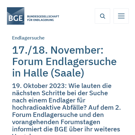
Von
Inhaltsbereich
Navigation
Metamenü
Servicemenü
hier
aus
koennen
Endlagersuche
Sie
direkt
17./18. November:
zu
Forum Endlagersuche
folgenden
Bereichen
in Halle (Saale)
springen:
19. Oktober 2023: Wie lauten die
nächsten Schritte bei der Suche
nach einem Endlager für
hochradioaktive Abfälle? Auf dem 2.
Forum Endlagersuche und den
vorangehenden Forumstagen
informiert die BGE über ihr weiteres