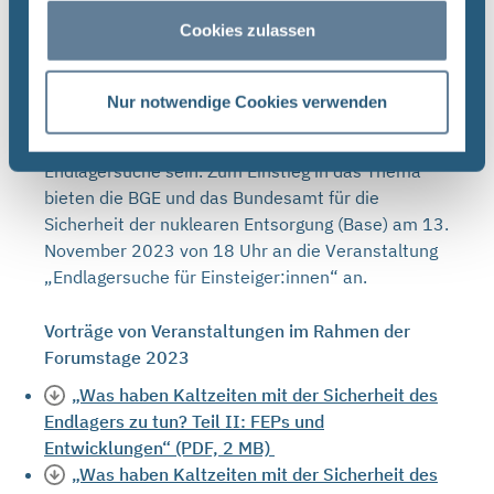
es im Rahmen der Forumstage vom 6. bis 14.
Cookies zulassen
November 2023 die Möglichkeit geben, sich in
digitalen Veranstaltungen über eine Vielzahl von
Themen zur Endlagersuche zu informieren. Zwei
Nur notwendige Cookies verwenden
Schwerpunkte werden dabei der regionale Dialog
und die kommunale Vernetzung im Kontext der
Endlagersuche sein. Zum Einstieg in das Thema
bieten die BGE und das Bundesamt für die
Sicherheit der nuklearen Entsorgung (Base) am 13.
November 2023 von 18 Uhr an die Veranstaltung
„Endlagersuche für Einsteiger:innen“ an.
Vorträge von Veranstaltungen im Rahmen der
Forumstage 2023
„Was haben Kaltzeiten mit der Sicherheit des
Endlagers zu tun? Teil II: FEPs und
Entwicklungen“ (PDF, 2 MB)
„Was haben Kaltzeiten mit der Sicherheit des