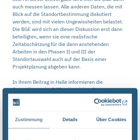
auch messen lassen. Alle anderen Daten, die mit
Blick auf die Standortbestimmung diskutiert
werden, sind mit vielen Ungewissheiten belastet.
Die BGE wird sich an dieser Diskussion erst dann
beteiligten, wenn sie eine realistische
Zeitabschätzung für die dann anstehenden
Arbeiten in den Phasen II und III der
Standortauswahl auch auf der Basis einer
Projektplanung abgeben kann.
In ihrem Beitrag in Halle informieren die
Expert*innen der BGE, mit welchen Instrumenten
sie aus den teilweise sehr großflächigen
Teilgebieten die Standortregionen für die
übertägige Erkundung ermitteln. Damit setzt die
BGE ihren Weg fort, den sie im März 2022 mit der
Zustimmung
Details
Über Cookies
Vorstellung der Methodik zur Anwendung der
sogenannten repräsentativen vorläufigen