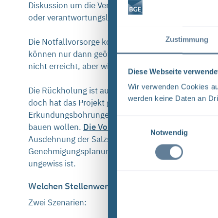
Diskussion um die Verfüllung von Strecken im unm
oder verantwortungslos – die Meinungen gehen wei
Zustimmung
Die Notfallvorsorge kommt langsam, aber sicher v
können nur dann geöffnet werden, wenn für das mög
nicht erreicht, aber wir sind schon heute besser au
Diese Webseite verwende
Wir verwenden Cookies auf
Die Rückholung ist auch heute noch ein Projekt, de
werden keine Daten an Dri
doch hat das Projekt große Fortschritte gemacht
: 
Erkundungsbohrungen haben wir einen neuen Eindr
Einwilligungsauswahl
bauen wollen.
Die Vorbereitungen für die 3D-Seis
Notwendig
Ausdehnung der Salzstruktur erhalten werden, um 
Genehmigungsplanung an, auf deren Basis die Rüc
ungewiss ist.
Welchen Stellenwert wird die Asse in zehn Jah
Zwei Szenarien: