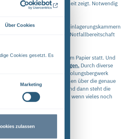
eter-Ebene in der Vergangenheit zeigt. Notwendig
Über Cookies
der Abfälle aus dem Bergwerk. Einlagerungskammern
st. Noch ist die sogenannte Notfallbereitschaft
ahren.
dige Cookies gesetzt. Es
ele Arbeiten finden nur auf dem Papier statt. Und
Einlagerungskammer vorzudringen.
Durch diverse
 dort, wo wir ein neues Rückholungsbergwerk
Jahren noch mehr Informationen über die genaue
Marketing
eht vor der Fertigstellung und dann steht die
nn. Es geht also voran, auch wenn vieles noch
ookies zulassen