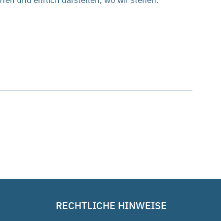
fen und ehrlich darstellen, wo wir stehen.
RECHTLICHE HINWEISE