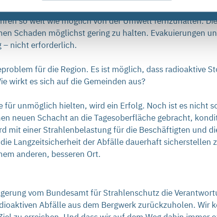
lständige umgesetzt sind. Die Rückholung der radioaktiven
hren so weit wie möglich von der Umwelt fernzuhalten. Die
ichen Schaden möglichst gering zu halten. Evakuierungen 
– nicht erforderlich.
problem für die Region. Es ist möglich, dass radioaktive 
ie wirkt es sich auf die Gemeinden aus?
le für unmöglich hielten, wird ein Erfolg. Noch ist es nicht
en neuen Schacht an die Tagesoberfläche gebracht, kondit
d mit einer Strahlenbelastung für die Beschäftigten und 
ie Langzeitsicherheit der Abfälle dauerhaft sicherstellen
einem anderen, besseren Ort.
lagerung vom Bundesamt für Strahlenschutz die Verantwort
dioaktiven Abfälle aus dem Bergwerk zurückzuholen. Wir kö