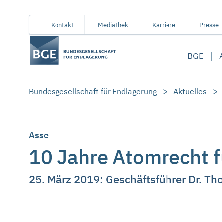
Von
Inhaltsbereich
Navigation
Metamenü
Servicemenü
Kontakt
Mediathek
Karriere
Presse
hier
aus
BGE
koennen
Sie
direkt
Bundesgesellschaft für Endlagerung
Aktuelles
zu
folgenden
Bereichen
springen:
Asse
10 Jahre Atomrecht f
25. März 2019: Geschäftsführer Dr. Th