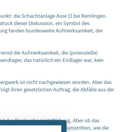
punkt: die Schachtanlage Asse II bei Remlingen.
sdruck dieser Diskussion, ein Symbol des
tung fanden bundesweite Aufmerksamkeit, der
hernd die Aufmerksamkeit, die (potenzielle)
ndlager, das natürlich ein Endlager war, kein
 Bergwerk ist nicht nachgewiesen worden. Aber das
lgt ihren gesetzlichen Auftrag, die Abfälle aus der
ung des Bergwerks zeigt Wirkung. Aber ob das
rk. Und sie ist zum Teil hochumstritten, wie die