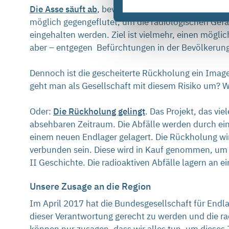
Die Asse säuft ab
, bevor die Notfallmaßnahmen vol
möglich gegengeflutet, um die radiologischen Gefa
eingehalten werden. Ziel ist vielmehr, einen mögl
aber – entgegen Befürchtungen in der Bevölkerung 
Dennoch ist die gescheiterte Rückholung ein Image
geht man als Gesellschaft mit diesem Risiko um? W
Oder:
Die Rückholung gelingt
. Das Projekt, das vie
absehbaren Zeitraum. Die Abfälle werden durch ein
einem neuen Endlager gelagert. Die Rückholung wir
verbunden sein. Diese wird in Kauf genommen, um d
II Geschichte. Die radioaktiven Abfälle lagern an 
Unsere Zusage an die Region
Im April 2017 hat die Bundesgesellschaft für End
dieser Verantwortung gerecht zu werden und die ra