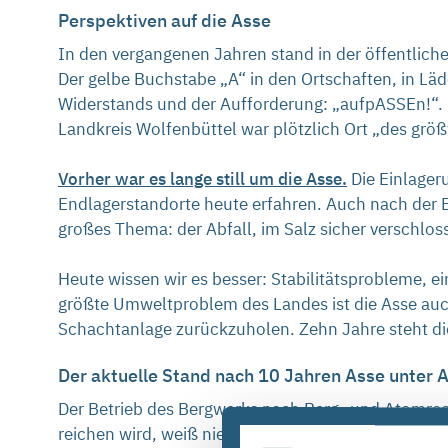
Perspektiven auf die Asse
In den vergangenen Jahren stand in der öffentlich
Der gelbe Buchstabe „A“ in den Ortschaften, in Läd
Widerstands und der Aufforderung: „aufpASSEn!“.
Landkreis Wolfenbüttel war plötzlich Ort „des g
Vorher war es lange still um die Asse.
Die Einlager
Endlagerstandorte heute erfahren. Auch nach der E
großes Thema: der Abfall, im Salz sicher verschloss
Heute wissen wir es besser: Stabilitätsprobleme, e
größte Umweltproblem des Landes ist die Asse auch 
Schachtanlage zurückzuholen. Zehn Jahre steht die
Der aktuelle Stand nach 10 Jahren Asse unter 
Der Betrieb des Bergwerks nach Berg- und Atomrech
reichen wird, weiß niemand. Sie ist eine zentrale 