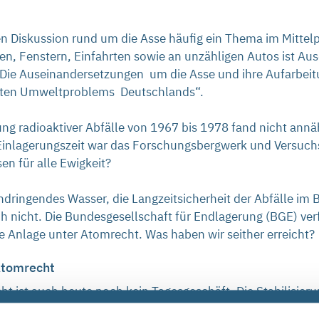
en Diskussion rund um die Asse häufig ein Thema im Mittel
en, Fenstern, Einfahrten sowie an unzähligen Autos ist Au
 Die Auseinandersetzungen um die Asse und ihre Aufarbei
rößten Umweltproblems Deutschlands“.
ung radioaktiver Abfälle von 1967 bis 1978 fand nicht annä
inlagerungszeit war das Forschungsbergwerk und Versuchse
en für alle Ewigkeit?
indringendes Wasser, die Langzeitsicherheit der Abfälle im
nicht. Die Bundesgesellschaft für Endlagerung (BGE) verfo
 Anlage unter Atomrecht. Was haben wir seither erreicht?
Atomrecht
t ist auch heute noch kein Tagesgeschäft. Die Stabilisier
Voraussetzung für die Rückholung der Abfälle aus dem Bergwe