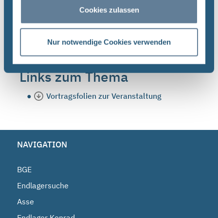
den Mitarbeiterinnen und Mitarbeitern der BGE ins
Cookies zulassen
Gespräch zu kommen.
Nur notwendige Cookies verwenden
Links zum Thema
Vortragsfolien zur Veranstaltung
NAVIGATION
BGE
Endlagersuche
Asse
Endlager Konrad