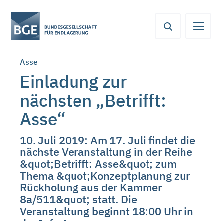
Von
Inhaltsbereich
Navigation
Metamenü
Servicemenü
hier
aus
koennen
Asse
Sie
direkt
Einladung zur
zu
nächsten „Betrifft:
folgenden
Bereichen
Asse“
springen:
10. Juli 2019: Am 17. Juli findet die
nächste Veranstaltung in der Reihe
&quot;Betrifft: Asse&quot; zum
Thema &quot;Konzeptplanung zur
Rückholung aus der Kammer
8a/511&quot; statt. Die
Veranstaltung beginnt 18:00 Uhr in