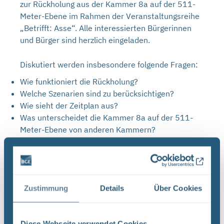
zur Rückholung aus der Kammer 8a auf der 511-
Meter-Ebene im Rahmen der Veranstaltungsreihe
„Betrifft: Asse“. Alle interessierten Bürgerinnen
und Bürger sind herzlich eingeladen.
Diskutiert werden insbesondere folgende Fragen:
Wie funktioniert die Rückholung?
Welche Szenarien sind zu berücksichtigen?
Wie sieht der Zeitplan aus?
Was unterscheidet die Kammer 8a auf der 511-
Meter-Ebene von anderen Kammern?
Diese und weitere Fragen beantworten Dirk Laske
und Elisa Rieche (beide BGE, Projekt Asse –
Planung und Rückholung) sowie Dr. Andreas Hucke
(DMT GmbH & Co. KG).
Zustimmung
Details
Über Cookies
Download der Vortragsfolien (pdf)
Diese Webseite verwendet Cookies