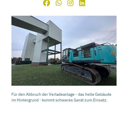
Für den Abbruch der Verladeanlage - das helle Gebäude
In unmittelbarer Nähe des Gebäudes Pförtner 1 entsteht
im Hintergrund - kommt schweres Gerät zum Einsatz.
ein neuer Parkplatz.