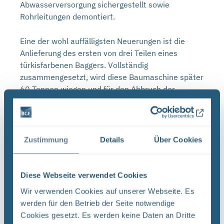
Abwasserversorgung sichergestellt sowie
Rohrleitungen demontiert.
Eine der wohl auffälligsten Neuerungen ist die
Anlieferung des ersten von drei Teilen eines
türkisfarbenen Baggers. Vollständig
zusammengesetzt, wird diese Baumaschine später
60 Tonnen wiegen und für den Abbruch der
Verladeanlage eingesetzt. Bevor der Bagger seinen
Dienst aufnimmt, soll Anfang Oktober zunächst mit
dem Rückbau des Innenbereichs der Band- und
Verladeanlage begonnen werden.
Zustimmung
Details
Über Cookies
Während an der einen Stelle Gebäude rückgebaut
werden, entsteht an anderer Stelle Neues: Etwa
Diese Webseite verwendet Cookies
der Parkplatz am Gebäude Pförtner 1 – in diesem
Wir verwenden Cookies auf unserer Webseite. Es
war früher die Informationsstelle des
werden für den Betrieb der Seite notwendige
Bundesamtes für Strahlenschutz untergebracht.
Cookies gesetzt. Es werden keine Daten an Dritte
Die Bauarbeiten am Parkplatz in unmittelbarer