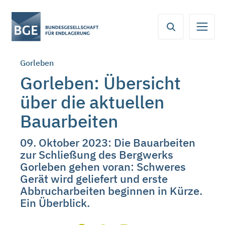
Von
Inhaltsbereich
Navigation
Metamenü
Servicemenü
hier
aus
koennen
Gorleben
Sie
direkt
Gorleben: Übersicht
zu
über die aktuellen
folgenden
Bereichen
Bauarbeiten
springen:
09. Oktober 2023: Die Bauarbeiten
zur Schließung des Bergwerks
Gorleben gehen voran: Schweres
Gerät wird geliefert und erste
Abbrucharbeiten beginnen in Kürze.
Ein Überblick.