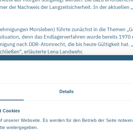
er der Nachweis der Langzeitsicherheit. In der aktuellen
nehmigungen Morsleben) führte zunächst in die Themen „G
situation, denn das Endlagerverfahren wurde bereits 1970 
migung nach DDR-Atomrecht, die bis heute Gültigkeit hat. 
chließen“, erläuterte Lena Landwehr.
urz noch knapp – ein Praxisbeisp
d herausfordernd ist, verdeutlichte Lena Landwehr am Beis
asser im übertägigen Kontrollbereich auffängt und in zwei 
Details
uss sichergestellt werden, dass Wasser, welches im übert
egulären Kanalisation und der Umwelt in Berührung kommt. 
e Kontamination von Wässern im übertägigen Kontrollbereic
t Cookies
 unserer Webseite. Es werden für den Betrieb der Seite notwen
iebnahme der speziellen Kanalisation. Die Genehmigung d
tte weitergegeben.
, wie Lena Landwehr verdeutlichte, denn für die Genehmi