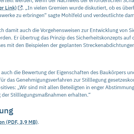
r erteilt werden, wenn der Nachweis der erforderlichen S
er Link)
. „In vielen Gremien wurde diskutiert, ob es übe
auwerke zu erbringen“ sagte Mohlfeld und verdeutlichte dam
ch damit auch die Vorgehensweisen zur Entwicklung von S
en. Er übertrug das Prinzip des Sicherheitskonzepts auf 
es mit den Beispielen der geplanten Streckenabdichtunge
ät auch die Bewertung der Eigenschaften des Baukörpers u
für das Genehmigungsverfahren zur Stilllegung gesetzesko
itives: „Wir sind mit allen Beteiligten in enger Abstimmung.
 der Stilllegungsmaßnahmen erhalten.“
nung
en (PDF, 3,9 MB)
.