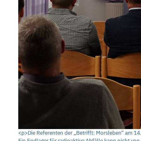
<p>Die Referenten der „Betrifft: Morsleben“ am 1
Ein Endlager für radioaktive Abfälle kann nicht v