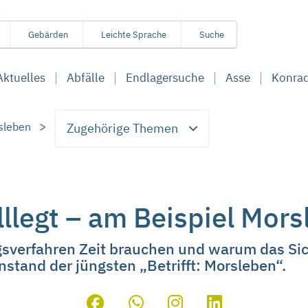
Gebärden
Leichte Sprache
Suche
Aktuelles
Abfälle
Endlagersuche
Asse
Konra
sleben
Zugehörige Themen
lllegt – am Beispiel Mor
sverfahren Zeit brauchen und warum das Si
enstand der jüngsten „Betrifft: Morsleben“.