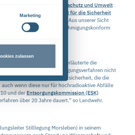
 Wissenschaft, Energie, Klimaschutz und Umwelt
 Link)
oder das
Bundesamt für die Sicherheit
Marketing
xisbeispiel mit einem Fazit: „Aus unserer Sicht
 atomrechtliches Verfahren genehmigungskonform
ookies zulassen
g des Endlagers Morsleben, erläuterte die
ensvorsorge ist für ein Stilllegungsverfahren nicht
ehr vor allem an der Langzeitsicherheit, die die
, auch wenn diese nur für hochradioaktive Abfälle
10 und der
Entsorgungskommission (ESK)
rfahren über 20 Jahre dauert.“ so Landwehr.
ungsleiter Stilllegung Morsleben) in seinem