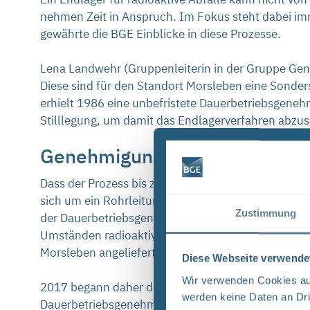
nehmen Zeit in Anspruch. Im Fokus steht dabei imm
gewährte die BGE Einblicke in diese Prozesse.
Lena Landwehr (Gruppenleiterin in der Gruppe Ge
Diese sind für den Standort Morsleben eine Sonder
erhielt 1986 eine unbefristete Dauerbetriebsgeneh
Stilllegung, um damit das Endlagerverfahren abzus
Genehmigungsprozess, weder k
Dass der Prozess bis zur Genehmigung langwierig un
sich um ein Rohrleitungssystem, das anfallendes W
Zustimmung
der Dauerbetriebsgenehmigung vorgeschrieben: Es m
Umständen radioaktiv belastet ist, nicht mit der r
Morsleben angeliefert werden, ist eine potenziell
Diese Webseite verwende
Wir verwenden Cookies auf
2017 begann daher die Vorbereitung zur Außerbetr
werden keine Daten an Dri
Dauerbetriebsgenehmigung fixiert. Ein langer Weg