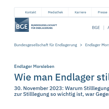
Von
Inhaltsbereich
Navigation
Metamenü
Servicemenü
Kontakt
Mediathek
Karriere
Presse
hier
aus
BGE
koennen
Sie
direkt
Bundesgesellschaft für Endlagerung
Endlager Mor
zu
folgenden
Bereichen
springen:
Endlager Morsleben
Wie man Endlager sti
30. November 2023: Warum Stilllegung
zur Stilllegung so wichtig ist, war Geg