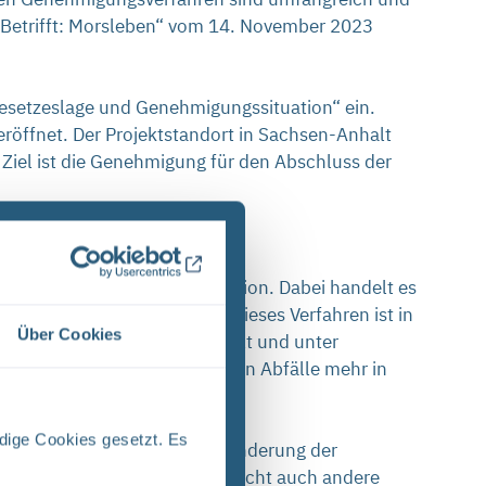
 „Betrifft: Morsleben“ vom 14. November 2023
esetzeslage und Genehmigungssituation“ ein.
eröffnet. Der Projektstandort in Sachsen-Anhalt
„Ziel ist die Genehmigung für den Abschluss der
iel
piel der speziellen Kanalisation. Dabei handelt es
Auffangbehältern sammelt. Dieses Verfahren ist in
Über Cookies
ägigen Kontrollbereich anfällt und unter
Da seit 1998 keine radioaktiven Abfälle mehr in
h praktisch ausgeschlossen.
dige Cookies gesetzt. Es
azu wurde 2021 mit der 54. Änderung der
gung spielen neben dem Atomrecht auch andere