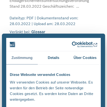
Endlagersicherheitsuntersuchungsverordnung
Stand 28.03.2022 Geschäftszeichen: ...
Dateityp: PDF | Dokumentenstand vom:
28.03.2022 | Upload am: 28.03.2022
Glossar
Verlinkt bei:
Anlage: Methodenbeschreibung zur
Durchführung der repräsentativen vorläufigen
Zustimmung
Details
Über Cookies
Sicherheitsuntersuchungen gemäß
Endlagersicherheitsuntersuchungsverordnung
(PDF)
Diese Webseite verwendet Cookies
Methodenbeschreibung zur Durchführung der
repräsentativen vorläufigen
Wir verwenden Cookies auf unserer Webseite. Es
Sicherheitsuntersuchungen gemäß
werden für den Betrieb der Seite notwendige
Endlagersicherheitsuntersuchungsverordnung
Cookies gesetzt. Es werden keine Daten an Dritte
Stand 28.03.2022 Geschäftszeichen: ...
weitergegeben.