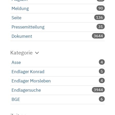
Meldung
90
Seite
136
Pressemitteilung
31
Dokument
3644
Kategorie
Asse
4
Endlager Konrad
5
Endlager Morsleben
4
Endlagersuche
3944
BGE
6